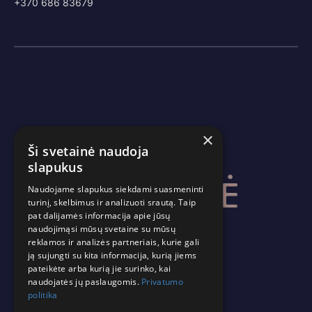
+370 686 83679
×
Ši svetainė naudoja
slapukus
Naudojame slapukus siekdami suasmeninti
turinį, skelbimus ir analizuoti srautą. Taip
pat dalijamės informacija apie jūsų
naudojimąsi mūsų svetaine su mūsų
reklamos ir analizės partneriais, kurie gali
ją sujungti su kita informacija, kurią jiems
pateikėte arba kurią jie surinko, kai
naudojatės jų paslaugomis.
Privatumo
politika