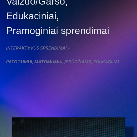
Vaizdo/Garso,
Edukaciniai,
Pramoginiai sprendimai
INTERAKTYVŪS SPRENDIMAI –
PATOGUMUI, MATOMUMUI, ĮSPŪDŽIAMS, EDUKACIJAI