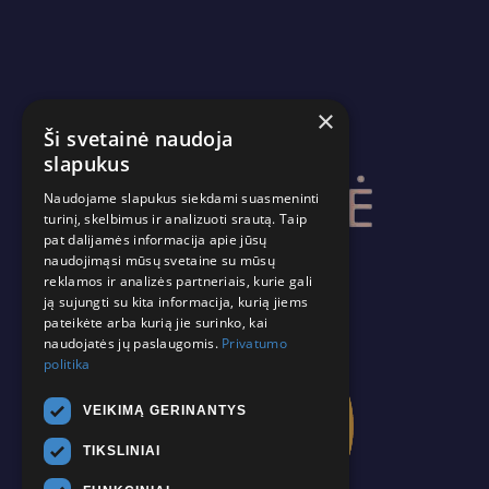
×
Ši svetainė naudoja
slapukus
Naudojame slapukus siekdami suasmeninti
turinį, skelbimus ir analizuoti srautą. Taip
pat dalijamės informacija apie jūsų
naudojimąsi mūsų svetaine su mūsų
reklamos ir analizės partneriais, kurie gali
ją sujungti su kita informacija, kurią jiems
pateikėte arba kurią jie surinko, kai
naudojatės jų paslaugomis.
Privatumo
politika
VEIKIMĄ GERINANTYS
TIKSLINIAI