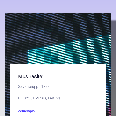
Mus rasite:
Savanorių pr. 178F
LT-02301 Vilnius, Lietuva
Žemėlapis