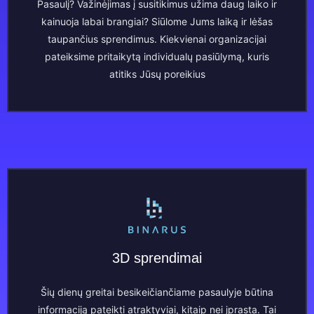
Pasaulį? Važinėjimas į susitikimus užima daug laiko ir
kainuoja labai brangiai? Siūlome Jums laiką ir lėšas
taupančius sprendimus. Kiekvienai organizacijai
pateiksime pritaikytą individualų pasiūlymą, kuris
atitiks Jūsų poreikius
3D sprendimai
Šių dienų greitai besikeičiančiame pasaulyje būtina
informaciją pateikti atraktyviai, kitaip nei įprasta. Tai