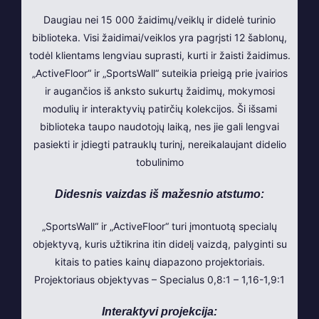
Daugiau nei 15 000 žaidimų/veiklų ir didelė turinio
biblioteka. Visi žaidimai/veiklos yra pagrįsti 12 šablonų,
todėl klientams lengviau suprasti, kurti ir žaisti žaidimus.
„ActiveFloor“ ir „SportsWall“ suteikia prieigą prie įvairios
ir augančios iš anksto sukurtų žaidimų, mokymosi
modulių ir interaktyvių patirčių kolekcijos. Ši išsami
biblioteka taupo naudotojų laiką, nes jie gali lengvai
pasiekti ir įdiegti patrauklų turinį, nereikalaujant didelio
tobulinimo
Didesnis vaizdas iš mažesnio atstumo:
„SportsWall“ ir „ActiveFloor“ turi įmontuotą specialų
objektyvą, kuris užtikrina itin didelį vaizdą, palyginti su
kitais to paties kainų diapazono projektoriais.
Projektoriaus objektyvas – Specialus 0,8:1 – 1,16-1,9:1
Interaktyvi projekcija: