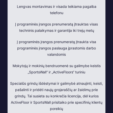
Lengvas montavimas ir visada teikiama pagalba
telefonu
Į programinės įrangos prenumeratą įtrauktas visas
techninis palaikymas ir garantija iki trejų metų
Į programinės įrangos prenumeratą įtraukta visa
programinės įrangos paslauga įprastomis darbo
valandomis
Mokytojų ir mokinių bendruomenė su galimybe keistis
„SportsWall“ ir „ActiveFloors“ turiniu
Specialūs grindų išdėstymai ir galimybė atnaujinti, keisti,
pašalinti ir pridėti naujų grojaraščių ar žaidimų prie
grindų. Tai susieta su konkrečia licencija, dėl kurios
ActiveFloor ir SportsWall prisitaiko prie specifinių klientų
poreikių