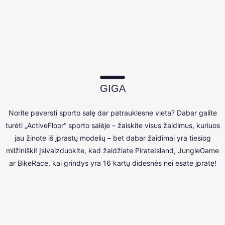
GIGA
Norite paversti sporto salę dar patrauklesne vieta? Dabar galite
turėti „ActiveFloor“ sporto salėje – žaiskite visus žaidimus, kuriuos
jau žinote iš įprastų modelių – bet dabar žaidimai yra tiesiog
milžiniški! Įsivaizduokite, kad žaidžiate PirateIsland, JungleGame
ar BikeRace, kai grindys yra 16 kartų didesnės nei esate įpratę!