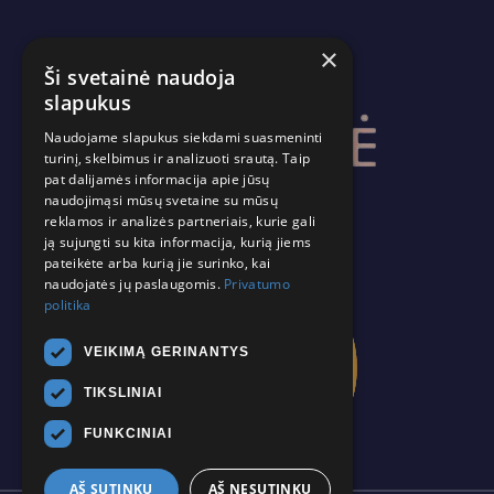
×
Ši svetainė naudoja
slapukus
Naudojame slapukus siekdami suasmeninti
turinį, skelbimus ir analizuoti srautą. Taip
pat dalijamės informacija apie jūsų
naudojimąsi mūsų svetaine su mūsų
reklamos ir analizės partneriais, kurie gali
ją sujungti su kita informacija, kurią jiems
pateikėte arba kurią jie surinko, kai
naudojatės jų paslaugomis.
Privatumo
politika
VEIKIMĄ GERINANTYS
TIKSLINIAI
FUNKCINIAI
AŠ SUTINKU
AŠ NESUTINKU