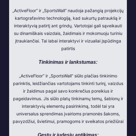
„ActiveFloor“ ir „SportsWall“ naudoja pažangią projekcijų
kartografavimo technologiją, kad sukurtų patrauklią ir
interaktyvią patirtį ant grindų. Vartotojai gali sąveikauti
su dinamiškais vaizdais, žaidimais ir mokomuoju turiniu
įtraukiančiai. Tai labai interaktyvi ir vizualiai įspūdinga
patirtis
Tinkinimas ir lankstumas:
„ActiveFloor“ ir „SportsWall“ siūlo plačias tinkinimo
parinktis, leidžiančias vartotojams tinkinti turinį, vaizdus
ir žaidimus pagal savo konkrečius poreikius ir
pageidavimus. Jis siūlo platų tinkinamų temų, šablonų ir
interaktyvių elementų pasirinkimą, todėl tai yra
universalus sprendimas įvairioms pramonės šakoms,
pavyzdžiui, švietimui, pramogoms ir sveikatos priežiūrai
Gestų ir judesių aptikimas: