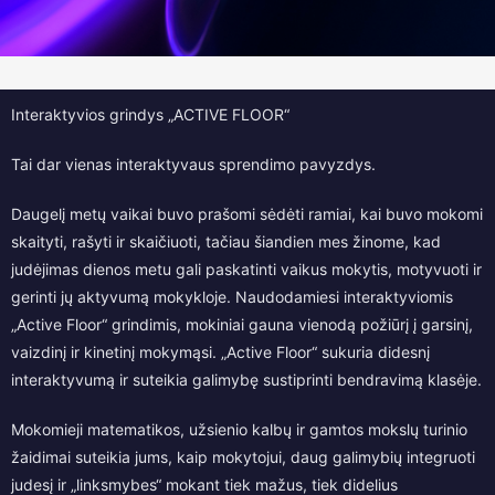
Interaktyvios grindys „ACTIVE FLOOR“
Tai dar vienas interaktyvaus sprendimo pavyzdys.
Daugelį metų vaikai buvo prašomi sėdėti ramiai, kai buvo mokomi
skaityti, rašyti ir skaičiuoti, tačiau šiandien mes žinome, kad
judėjimas dienos metu gali paskatinti vaikus mokytis, motyvuoti ir
gerinti jų aktyvumą mokykloje. Naudodamiesi interaktyviomis
„Active Floor“ grindimis, mokiniai gauna vienodą požiūrį į garsinį,
vaizdinį ir kinetinį mokymąsi. „Active Floor“ sukuria didesnį
interaktyvumą ir suteikia galimybę sustiprinti bendravimą klasėje.
Mokomieji matematikos, užsienio kalbų ir gamtos mokslų turinio
žaidimai suteikia jums, kaip mokytojui, daug galimybių integruoti
judesį ir „linksmybes“ mokant tiek mažus, tiek didelius