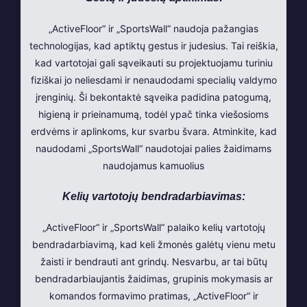
„ActiveFloor“ ir „SportsWall“ naudoja pažangias
technologijas, kad aptiktų gestus ir judesius. Tai reiškia,
kad vartotojai gali sąveikauti su projektuojamu turiniu
fiziškai jo neliesdami ir nenaudodami specialių valdymo
įrenginių. Ši bekontaktė sąveika padidina patogumą,
higieną ir prieinamumą, todėl ypač tinka viešosioms
erdvėms ir aplinkoms, kur svarbu švara. Atminkite, kad
naudodami „SportsWall“ naudotojai palies žaidimams
naudojamus kamuolius
Kelių vartotojų bendradarbiavimas:
„ActiveFloor“ ir „SportsWall“ palaiko kelių vartotojų
bendradarbiavimą, kad keli žmonės galėtų vienu metu
žaisti ir bendrauti ant grindų. Nesvarbu, ar tai būtų
bendradarbiaujantis žaidimas, grupinis mokymasis ar
komandos formavimo pratimas, „ActiveFloor“ ir