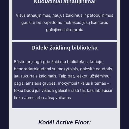
Nuolatiniai atnaujinimai
Visus atnaujinimus, naujus žaidimus ir patobulinimus
gausite be papildomo mokesčio jūsų licencijos
galiojimo laikotarpiu
Didelė žaidimų biblioteka
Būsite prijungti prie žaidimų bibliotekos, kurioje
bendradarbiaudami su mokytojais, galėsite naudotis
jau sukurtais žaidimais. Taip pat, ieškoti užsiėmimų
pagal amžiaus grupes, mokymosi tikslus ir temas –
tokiu būdu jūs visada galėsite rasti tai, kas labiausiai
tinka Jums arba Jūsų vaikams
Kodėl Active Floor: