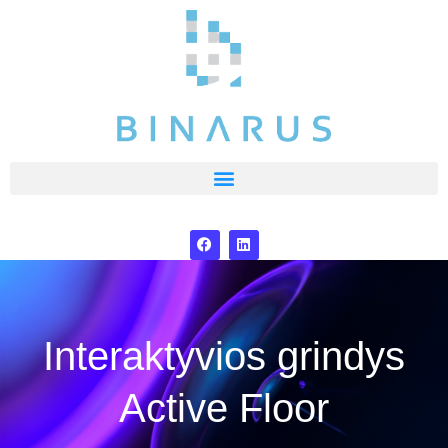
Interaktyvios grindys
Active Floor